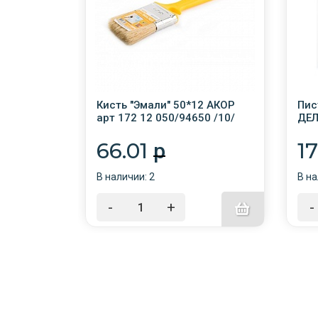
2 АКОР
Кисть "Эмали" 50*12 АКОР
Пис
1 /10/
арт 172 12 050/94650 /10/
ДЕЛ
66.01
1
p
В наличии: 2
В на
-
+
-