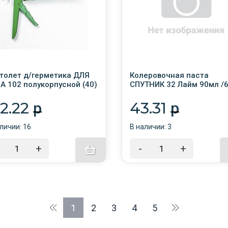
толет д/герметика ДЛЯ
Колеровочная паста
А 102 полукорпусной (40)
СПУТНИК 32 Лайм 90мл /6
72.22
43.31
p
p
личии: 16
В наличии: 3
+
-
+
1
2
3
4
5