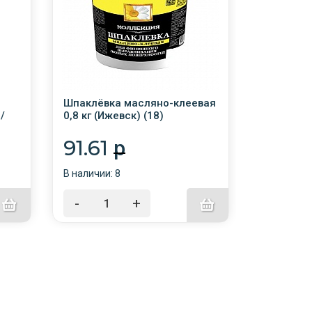
Шпаклёвка масляно-клеевая
Кисть кру
/
0,8 кг (Ижевск) (18)
АКОР /10
91.61
57.8
p
В наличии: 8
В наличии:
-
+
-