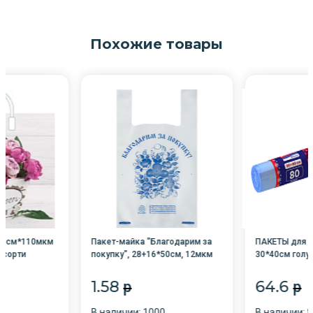
Похожие товары
38см*110мкм
Пакет-майка "Благодарим за
ПАКЕТЫ для з
ссорти
покупку", 28+16*50см, 12мкм
30*40см голу
/100/4000
/25/Avikomp
1.58
64.6
p
p
В наличии: 1000
В наличии: 