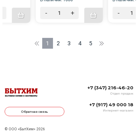
+
-
+
-
1
2
3
4
5
+7 (347) 216-46-20
Отдел продаж
+7 (917) 49 000 18
Интернет-магазин
Обратная связь
© ООО «БытХим» 2026