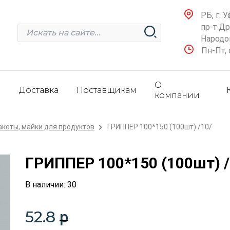
РБ, г. У
пр-т Д
Народов
Пн-Пт, 
О
и
Доставка
Поставщикам
компании
акеты, майки для продуктов
ГРИППЕР 100*150 (100шт) /10/
ГРИППЕР 100*150 (100шт) /
В наличии: 30
52.8
p