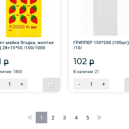
ет-майка Ягодка, желтая
ГРИППЕР 150*200 (100шт)
 28+15*50 /100/1000
/10/
1
102
p
p
личии: 1800
В наличии: 21
+
-
+
1
2
3
4
5