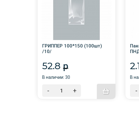
 40мкм
ГРИППЕР 100*150 (100шт)
Пак
ные
/10/
ПНД
52.8
2.
p
В наличии: 30
В на
-
+
-