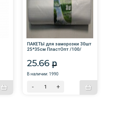
ПАКЕТЫ для заморозки 30шт
Пакет-сум
25*35см ПластОпт /100/
ручкой Н
/10/200
25.66
22.5
p
В наличии: 1990
В наличии:
-
+
-