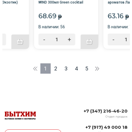
 (Экзотик)
WIND 300мл Green coсktail
ароматов Лан
(Зеленый коктейль) /12/Сибиар
68.69
63.16
p
p
В наличии: 56
В наличии: 7
+
-
+
-
1
2
3
4
5
+7 (347) 216-46-20
Отдел продаж
+7 (917) 49 000 18