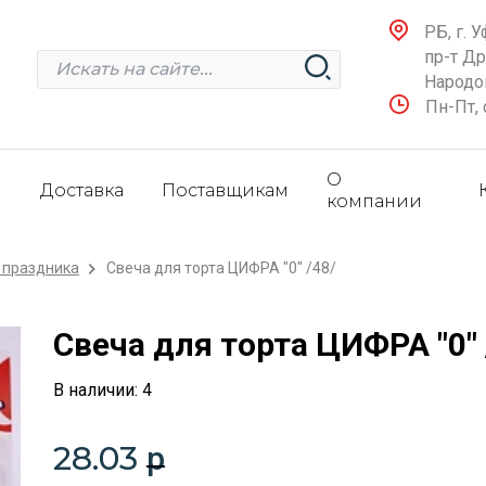
РБ, г. У
пр-т Д
Народов
Пн-Пт, 
О
и
Доставка
Поставщикам
компании
 праздника
Свеча для торта ЦИФРА "0" /48/
Свеча для торта ЦИФРА "0" 
В наличии: 4
28.03
p