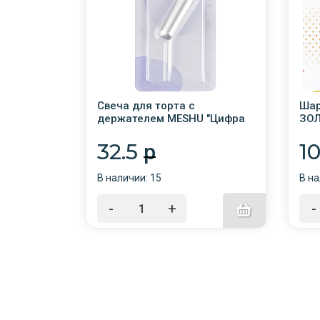
BRAUBERG
Свеча для торта с
Шар
ЯРКИЕ
держателем MESHU "Цифра
ЗОЛ
7", 6см, серебряная, блистер
фол
/12/
лат
32.5
1
p
В наличии: 15
В на
-
+
-