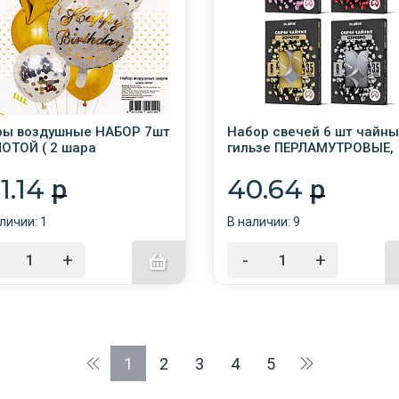
ы воздушные НАБОР 7шт
Набор свечей 6 шт чайны
ОТОЙ ( 2 шара
гильзе ПЕРЛАМУТРОВЫЕ,
ьгированные + 5 шаров
ассорти 4 цвета LAIMA
екс) NA2587
01.14
40.64
p
p
личии: 1
В наличии: 9
+
-
+
1
2
3
4
5