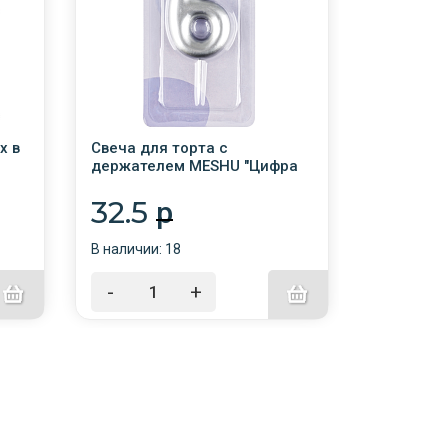
х в
Свеча для торта с
Шары во
держателем MESHU "Цифра
KIDS КОМ
6", 6см, серебряная, блистер
рисунком 
/12/
ассорти /
32.5
144.
p
В наличии: 18
В наличии:
-
+
-