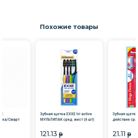
Похожие товары
XE
Зубная щетка EXXE tri-active
Зубная щетка
бка/Смарт
МУЛЬТИПАК сред. жест (4 шт)
действие ср. 
3250 Arvitex
121.13
21.11
p
p