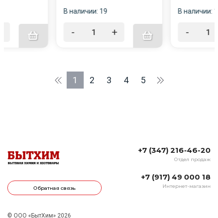
В наличии: 19
В наличии: 
+
-
+
-
1
2
3
4
5
+7 (347) 216-46-20
Отдел продаж
+7 (917) 49 000 18
Интернет-магазин
Обратная связь
© ООО «БытХим» 2026