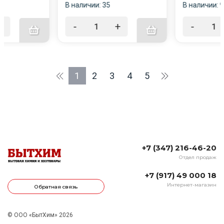
В наличии: 35
В наличии: 9
+
-
+
-
1
2
3
4
5
+7 (347) 216-46-20
Отдел продаж
+7 (917) 49 000 18
Интернет-магазин
Обратная связь
© ООО «БытХим» 2026