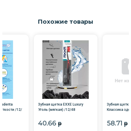
Похожие товары
gadenta
Зубная щетка EXXE Luxury
Зубная щетка
есткости /12/
Уголь (мягкая) /12/48
Классика здо
50307
40.66
58.71
p
p