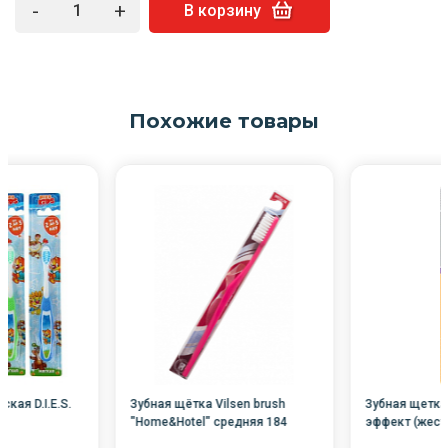
-
+
В корзину
Похожие товары
кая D.I.E.S.
Зубная щётка Vilsen brush
Зубная щетка
"Home&Hotel" средняя 184
эффект (жест
/12/144/