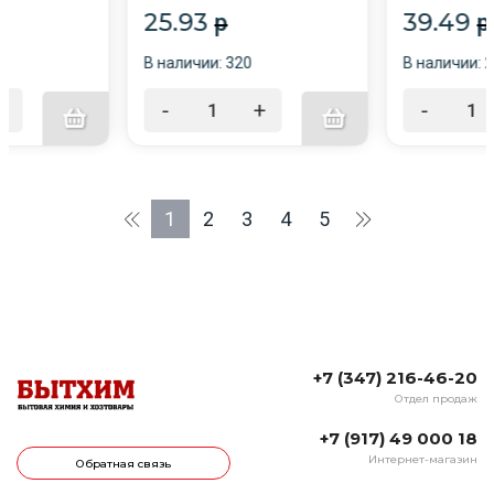
25.93
39.49
p
p
В наличии: 320
В наличии: 
+
-
+
-
1
2
3
4
5
+7 (347) 216-46-20
Отдел продаж
+7 (917) 49 000 18
Интернет-магазин
Обратная связь